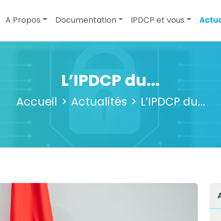
A Propos
Documentation
IPDCP et vous
Actua
L’IPDCP du...
Accueil
Actualités
L’IPDCP du...