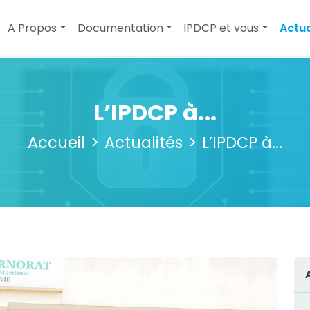
A Propos
Documentation
IPDCP et vous
Actua
L’IPDCP à...
Accueil
Actualités
L’IPDCP à...