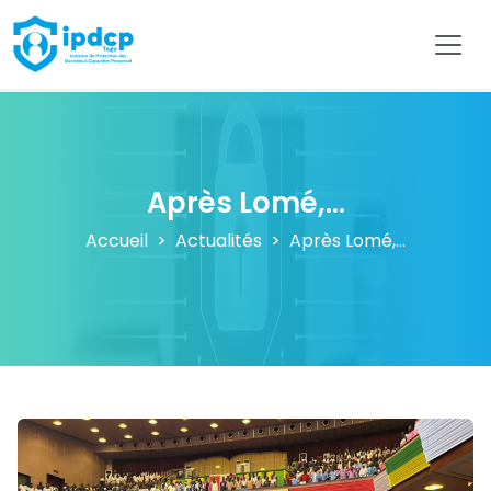
IPDCP
Après Lomé,...
Accueil
Actualités
Après Lomé,...